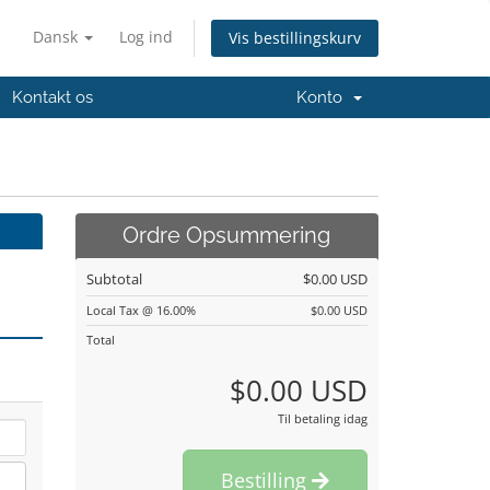
Dansk
Log ind
Vis bestillingskurv
Kontakt os
Konto
Ordre Opsummering
Subtotal
$0.00 USD
Local Tax @ 16.00%
$0.00 USD
Total
$0.00 USD
Til betaling idag
Bestilling