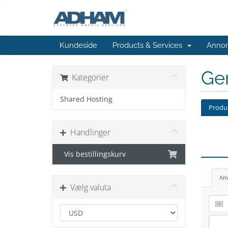
Kundeside
Products & Services
Annon
Ge
Kategorier
Shared Hosting
Produk
Handlinger
Vis bestillingskurv
An
Vælg valuta