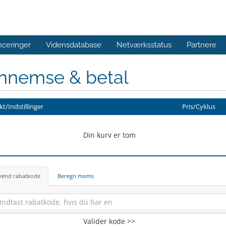
ceringer
Vidensdatabase
Netværksstatus
Partnere
nnemse & betal
t/Indstillinger
Pris/Cyklus
Din kurv er tom
vend rabatkode
Beregn moms
Valider kode >>