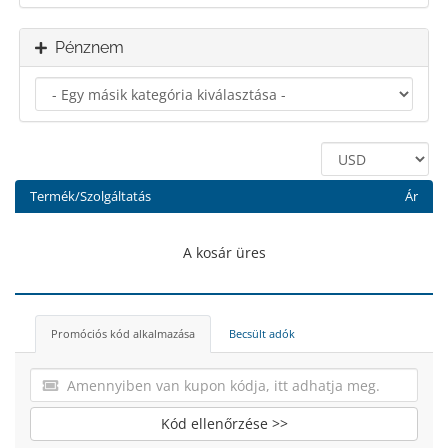
Pénznem
Termék/Szolgáltatás
Ár
A kosár üres
Promóciós kód alkalmazása
Becsült adók
Kód ellenőrzése >>