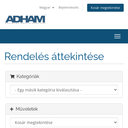
Magyar
Bejelentkezés
Kosár megtekintése
Váltá
a
navig
Rendelés áttekintése
Kategóriák
Műveletek